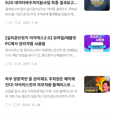
020 데이터바우처지원사업 최종 결과보고
한 것입니다. 아이박스2.0 모바일 앱의 운영 원칙 │ 1계정
글 내용
및 담당자 인터뷰
1 휴대전화(디바이스) 아이박스는 원활한 차량 알림 및 개
결과보고에 앞서 실리콘브릿지는 아마존 클라우드 서버(A
인 정보 보안을 위해 하나의 휴대전화에서 하나의 계정만
WS)를 기반으로 한 무인 주차관제 플랫폼을 만들어 제공
을 사용하는 것을 운영 방침으로 가지고 있습니다. 개인정
하고 있습니다. 국내 최초 AWS 클라우드 환경 위에 주차
작성시간
0
0
2021. 1. 19.
보 보안을 위한 아이박스 2.0이 가지는 운영 원칙은 다음
관제 플랫폼을 구축해 말단 기기에 구애받지 않는 독보적
과 같습니다. 1. ..
인 무인 차량 관제 시스템을 선보이며 카카오모빌리티, LG
S&I의 기술 협력사로 활동하고 있습니다. 최근 주차 관제
[실리콘브릿지 아이박스2.0] 모바일/태블릿
시장에 인공 지능(AI) 바람이 불면서 로컬 서버 기반에서
PC에서 관리자앱 사용법
클라우드 기술 기반으로 변화를 꾀하는 기업들이 많아졌는
글 내용
데요, 실리콘브릿지 또한 한 단계 더 차별화된 기술을 선보
관리사무소 및 경비초소에서 사용하는 관리자 앱 사용법입
이기 위해 자체 연구개발을 끊이지 않고 있답니다. 2020
니다. 해당 방법을 보시기 전, 핸드폰이나 태블릿PC에 와
하반기 AI데이터바우처 최종 결과 보고 실리콘브릿지의 차
이파이가 잘 연결되어 있는지, 비행기모드가 눌러져 있지
작성시간
0
0
2021. 1. 4.
량번호인식기는 평균 99.8%의 정인식률을 보이고 있습니
는 않은지(비행기모드가 켜져 있으면 인터넷이 안됩니다.
다. ​ 하지만 기계장치인 만큼 ..
꼭 꺼져 있는지 확인해주세요), 아이박스2.0 '관리자' 앱이
맞는지 꼭 확인해주세요 :) 첫 번째, 앱다운로드 방법입니
외부 방문객만 잘 관리해도 주차장은 쾌적해
다. 안드로이드 폰을 사용하시고 계신다면 구글 플레이스
진다! 아이박스만의 외부차량 블랙리스트 지
토어에서, 아이폰을 쓰고 계신다면 애플 앱 다운로드 마켓
글 내용
정 기능
에서 아이박스2.0 관리자 앱을 설치해주세요. 앱을 다운로
신원을 알 수 없는 외부방문객은 이제 그만! 블랙리스트 차
드 받으셨으면 관리자 아이디/비밀번호를 입력하고 '아이
량 지정 기능 열심히 일을 하고 집에 왔는데 만차인 주차장
디 저장'을 클릭 한 후 로그인을 해주세요. 초기 1회 아이디
때문에 스트레스 받았던 경험, 다들 한 번씩은 있으시죠?
작성시간
1
0
2020. 12. 28.
저장을 하시면 이후에 자동로그인이 됩니다. 관리자 계정
하지만 정말 모든 차량이 정식으로 등록된 입주민 차량이
은 관리사무소에서 직접 등록한 계정만..
었을까요 ? 유료 주차장이 싫어 은근슬쩍 들어오는 옆 빌라