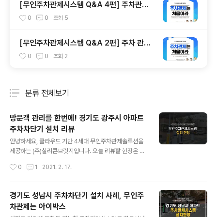
[무인주차관제시스템 Q&A 4편] 주차관제
시스템 설치 프로세스
0
0
조회
5
[무인주차관제시스템 Q&A 2편] 주차 관제
시스템 종류는 어떻게 되나요?
0
0
조회
2
분류 전체보기
주요 글 목록
방문객 관리를 한번에! 경기도 광주시 아파트
주차차단기 설치 리뷰
글 내용
안녕하세요, 클라우드 기반 4세대 무인주차관제솔루션을
제공하는 (주)실리콘브릿지입니다. 오늘 리뷰할 현장은 경
기도 광주시에 위치한 고급 아파트단지입니다. 입출구가
작성시간
0
1
2021. 2. 17.
하나인 만큼 차단바 일체형 차량번호인식기 AIO 2대와 외
부방문객을 관리할 수 있는 방문증발급기 1대가 설치되었
습니다. 공동주택을 중심으로 실리콘브릿지의 무인방문증
경기도 성남시 주차차단기 설치 사례, 무인주
발급기에 대한 문의 수가 꾸준히 증가하고 있는데요, 이곳
차관제는 아이박스
또한 외부방문객관리솔루션에 높은 점수를 주시고 계약을
글 내용