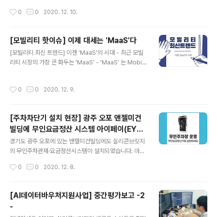
레이더, 라이다 센서 등을 설치했으며, 4명의 승객이 2명
장동력으로 꼽았던 자율주행차 사업을 공식적으로 매각했
작성시간
0
0
2020. 12. 10.
씩 마주보는 형태로 설계됐다. ​보도에 따르면 앞 뒤 구분이
다. ​우버의 자율주행사업부문인 어드밴스트 테크놀로지스
없는 양방향..
그룹(ATG)은 실리콘밸리 자율주행 스타트업인 '오로라'에
게 매각됐다. ​2015년부터 5년 간 ATG에 약 10억 달러를
[모빌리티 핫이슈] 이제 대세는 'MaaS'다
투자하며 테슬라, 구글, 웨이모 등과 함께 자율주행 비전을
글 내용
[모빌리티 최신 트렌드] 이젠 'MaaS'의 시대 - 최근 모빌
내세운 우버가 사업을 멈춘 이유는 무엇일까. ​내부적으로
리티 시장의 가장 큰 화두는 'MaaS' - 'MaaS' 는 Mobilit
는 우버의 공동창업자인 트래비스 칼라닉이 경영일선에서
y as a Service(서비스로서의 모빌리티)의 약자이다. '서
물러난 게 컸다. ​트래비스 칼라닉은 자율주행차 사업을 강
비스로서의 모빌리티'로 직역할 수 있는데 파편화된 모빌
하게 밀어붙였으나 이런 저런 구설수에 휘말리면서 2017
작성시간
0
0
2020. 12. 9.
리티를 하나의 서비스에서 제공한다는 뜻이다. ​예를 들어
년 6월 CEO 자리에서 물러났다. ​칼라닉의 후임인 다라 코
보자. ​ 당신이 집에서 공항까지 가야한다면 먼저 지도앱을
스로우사히 최고경영자(C..
켜서 거리와 시간을 확인하고, 택시앱이나 교통수단앱을
[주차차단기 설치 현장] 광주 오포 앤젤미건
이용해 이동할 것이다. 항공권 예매는 전용 항공권앱을 사
빌딩에 무인요금정산 시스템 아이페이(EYEP
용해 결제했을 것이다. 하나의 서비스에서 이 모든 과정을
글 내용
AY) 설치
모두 해결할 수 있다면 얼마나 삶이 편리해질까. 결국 'Ma
경기도 광주 오포에 있는 앤젤미건빌딩에도 실리콘브릿지
aS'는 흩어져 있던 모빌리티 수단을 한 곳으로 통합해 검색
의 무인주차관제·요금정산시스템이 설치되었습니다. 아직
하거나 결제할 수 있도록 지원하는 서비스를 말한다. 국·
아일랜드 도색 전이지만 빨리 알리고 싶은 마음에 업로드
작성시간
0
0
2020. 12. 8.
내..
하게 되었습니다. 왜냐하면 카카오모빌리티향의 무인요금
정산기가 아니라 자사의 오리지널 무인요금정산기 아이페
이(EYEPAY)가 오랜만에 설치된 현장이기 때문입니다. 입
[AI데이터바우처지원사업] 중간평가보고 -2
구에는 차단기 일체형 차량번호인식기 AIO와 VoIP인터폰
-
이, 출구에는 AIO와 무인요금정산기 아이페이(EYEPAY)
글 내용