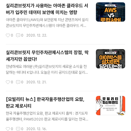
차량, 등록하지 않고 암암리에 운용 중인 입주민의 여유분
실리콘브릿지가 사용하는 아마존 클라우드 서
차량, 근처 술집을 방문하기 위해 슬쩍 주차해 둔 외부 차
버가 입주민 데이터 보안에 미치는 영향
량, 근처에 사는 아들부부 내외의 차량 … ​ 갖은 이유를 가
글 내용
진 차량들이 주차장을 차지하고 있을 확률이 큽니다. ​이런
아마존 클라우드(AWS)와 보안문제 지난 콘텐츠에서 실리
차량들을 관리사무소와 경비원들이 하나하나 관리하기엔
콘브릿지의 무인주차관제시스템이 아마존 클라우드 서버
비용과 시간의 리스크가 크지요. 그래서 최근 많은 아파트
를 사용하기 때문에 정보 보안성이 강하다고 말씀드렸습니
작성시간
0
0
2020. 12. 22.
들은 주차관제시스템을 도입해 외부방문객을 체크하고 있
다. 2020/12/21 - [실리콘브릿지 주차관제시스템 소개]
습니다. 하지만 이 방법도 관리사..
- 실리콘브릿지 무인주차관제시스템의 장점, 딱 세가지만
꼽았다! 실리콘브릿지 무인주차관제시스템의 장점, 딱 세
실리콘브릿지 무인주차관제시스템의 장점, 딱
가지만 꼽았다! 안녕하세요 여러분 (주)실리콘브릿지의 새
세가지만 꼽았다!
로운 소식을 전달하는 에디터 K입니다. 오늘은 미리 공지
글 내용
드린대로 실리콘브릿지 무인주차관제시스템의 장점에 대
안녕하세요 여러분 (주)실리콘브릿지의 새로운 소식을 전
해 이야기드리고자 합니다. 말하고 siliconbridge-eyev
달하는 에디터 K입니다. 오늘은 미리 공지드린대로 실리콘
acs.tistory.com 그럼 대체, 아마존 클라우드란 정확히
브릿지 무인주차관제시스템의 장점에 대해 이야기드리고
작성시간
0
0
2020. 12. 21.
무엇이고, 국내외 대기업들은 왜 이것을 이용하는 걸까요?
자 합니다. 말하고 싶은 장점이 너무나도 많지만, 오늘은 실
오늘은 이 부분에 대해 조금 ..
제사례와 함께 딱! 3가지만 골라 말씀드리겠습니다. 01. 첫
번째 장점 남들이 자는 새벽에도 무인 입출차 관리 가능 첫
[모빌리티 뉴스] 한국자율주행산업의 요람,
번째 장점은 '무인관제' 입니다. 인터넷 서핑을 하는 도중
판교 제로시티
건물관리주체들이 활동하는 카페에서 다음과 같은 글을 봤
글 내용
습니다. 한 입주민이 새벽에 주차하기 너무 어렵고 외부차
한국 자율주행산업의 요람, 판교 제로시티 출처 : 경기도자
량도 많다는 민원을 제기했는데 새벽 입주차량을 어떻게
율주행센터, PAMS2020 판교 제로시티를 달리는 한국
관리해야 할지 모르겠습니다. 경비는 2교대 24시간 근무
자율주행 기술의 현재(간행물) 미래 모빌리티 산업으로 자
작성시간
0
0
2020. 12. 16.
형태고 0시부터 오전 5시30분까지는 휴게시간으로 취침
율주행이 주목되는 가운데 국내에서도 자율주행연구가 이