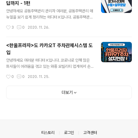
답까지 - 1편
여러분, 공동주택관리 매뉴얼을 보기 쉽게 정리하는 에디
글 내용
터 K입니다. 공동주택관리 관련 실무 콘텐츠를 제작하면서
안녕하세요 공동주택관리 관리자 여러분, 공동주택관리 매
생각보다 많은 분들이 관심을 siliconbridge-eyevacs.
뉴얼을 보기 쉽게 정리하는 에디터 K입니다. 공동주택관리
tistory.com ▼ 장기수선계획 1편 내용 요약 ▼ Q1. 세대
관련 실무 콘텐츠를 제작하면서 생각보다 많은 분들이 관
작성시간
3
0
2020. 11. 26.
수와 상관없이 승강기가 설치되거나 중앙집중식난방 방식
심을 가지고 지켜봐주신다는 것을 알게되었습니다. 현장의
또는 지역난..
최전선에서 업무를 보시는 분들께 조금이나마 도움이 되고
자 시작한 단기 콘텐츠였는데 초기의 목표를 이룬 것 같아
<한울프라자>도 카카오T 주차관제시스템 도
내심 뿌듯합니다. ​앞으로도 꾸준히 양질의 정보를 제공할
입
수 있도록 공부하고 노력하겠습니다 :) ​오늘 정리할 내용은
글 내용
공동주택관리에서 빼놓을 수 없는 '장기수선계획'입니다.
안녕하세요 여러분 에디터 K입니다. ​코로나로 인해 많은
아시다시피 공동주택은 전유부분(전용공간)과 공용부분
회사들이 어려움을 겪고 있는 와중 모빌리티 업계에서 손
(공용공간)으로 구성되어 있습니다. ​이때 '공용부분'에 대
꼽히는 매출을 내던 회사의 매각 소식을 들었습니다. ​모빌
작성시간
0
0
2020. 11. 25.
한 유지관리를 소홀히 할 경우 거주환경의 안정성과 쾌적
리티 업계의 이슈가 하루 이틀은 아니지만 이렇게까지 큰
성을 유지하기 어려울 뿐만 아니라 건물 자산가..
사건은 또 오랜만이라 복잡한 마음이 앞섭니다. ​하지만 한
편으론 이 시기를 무탈히 넘기고 있음에 안도와 감사의 마
더보기
음도 듭니다. ​이 모든 건 브랜드를 믿고 사랑해주시는 고객
님들과 지속적인 지지를 보내주시는 파트너사 덕분입니다.
​다시 한번 감사의 인사를 드리면서, 최근 설치했던 현장에
대한 소식을 전달드리도록 하겠습니다. 이번에 소개해 드
릴 현장은 경기도 배곧 한울프라자입니다. 카카오 주차관
제시스템이 경기도 배곧 한울프라자에도 입점하였습니다.
의안내
티스토리
로그인
고객센터
납품된 제품은 차단기 일체형 차량번호인식기..