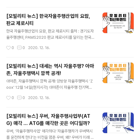
을 합니다. 문제는 새벽배송이 많다보니 취..
루어지는 요람이 있어 화제다. 경기도 판교 제로시티의 이
야기다. ​판교 제로시티는 '도시형 자율주행차량 테스트베
[모빌리티 뉴스] 한국자율주행산업의 요람,
드'다. 쉽게 말해 자율주행차를 위한 놀이터라고 보면 된다.
판교 제로시티
​사람이 아닌 시스템이 운전하는 자율주행차의 성장을 위해
글 내용
선 도로에 데이터 수집을 위한 인프라가 깔려 있어야 하고,
한국 자율주행산업의 요람, 판교 제로시티 출처 : 경기도자
이 정보들을 살펴 적절히 처리할 수 있는 관제 플랫폼이 필
율주행센터, PAMS2020 판교 제로시티를 달리는 한국
요하다. ​자율주행 기술을 시험할 수 있는 시간과 공간이 필
자율주행 기술의 현재(간행물) 미래 모빌리티 산업으로 자
작성시간
0
0
2020. 12. 16.
수적으로 필요하다는 의미이다. ​이런 실험이 이루어 지고
율주행이 주목되는 가운데 국내에서도 자율주행연구가 이
있는 곳이 '판교 제로시티'다...
루어지는 요람이 있어 화제다. 경기도 판교 제로시티의 이
야기다. ​판교 제로시티는 '도시형 자율주행차량 테스트베
[모빌리티 뉴스] 대세는 역시 자율주행? 아마
드'다. 쉽게 말해 자율주행차를 위한 놀이터라고 보면 된다.
존, 자율주행택시 깜짝 공개!
​사람이 아닌 시스템이 운전하는 자율주행차의 성장을 위해
글 내용
선 도로에 데이터 수집을 위한 인프라가 깔려 있어야 하고,
아마존, 자율주행택시 깜짝 공개! 양방향 자율주행택시 'Z
이 정보들을 살펴 적절히 처리할 수 있는 관제 플랫폼이 필
oox' 12월 14일(현지시각) 아마존이 자율주행 전기택시
요하다. ​자율주행 기술을 시험할 수 있는 시간과 공간이 필
를 깜짝 공개했다. 지난 6월 인수한 스타트업 '죽스(Zoo
작성시간
0
0
2020. 12. 16.
수적으로 필요하다는 의미이다. ​이런 실험이 이루어 지고
x)'의 첫 자율주행 택시(로보택시)다. ​시중 전기차 배터리
있는 곳이 '판교 제로시티'다...
의 약 2배 달하는 용량인 133kWh 배터리를 탑재한 전기
차로, 한번 충전으로 16시간을 주행할 수 있으며 최대시속
[모빌리티 뉴스] 우버, 자율주행사업부(AT
은 약 120km다. ​이 로보택시(자율주행 차량이 소비자를
G) 매각 … ATG를 매각한 곳은 어디일까?
호출 장소에서 픽업해 목적지로 운송하는 모델)에는 운전
글 내용
석과 조수석이 없으며 스티어링 휠과 가속페달, 브레이크
우버, '자율주행차사업' 매각하다 '자율주행차가 우버택시
등의 수동 제어장치도 없다. ​차량 모서리 네 곳에 카메라와
를 운전하게 한다'는 비전을 멈춘 우버, 왜? 우버가 미래 성