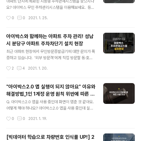
진행한 현장입니다. 기존에 설치된 주차관제시스템은 입주
아파트 단지에 특화된 지능형 주차관제시스템을 찾으시나
민 데이터밖에 관리하지 못해 외부 방문객의 경우 일일히
요? 아이박스 무인 주차관리시스템을 이용해보세요. ​ 등록
경비실을 경유해 입차해야 했습니다. 그러다보니 경비원이
된 입주민은 자동으로 입출차를 허용하고, 방문객은 총 3
작성시간
0
0
2021. 1. 25.
부재할 경우 외부방문객 차량이 관리되지 않아 정체되는
단계(입주민 방문객, 상시방문객, 불법방문객)로 구분해 무
문제가 종종 발생했습니다. 하지만 새롭게 설치한 아이박
인으로 관리하는 시스템입니다. 경기도 성남에 위치한 고
스 ..
급 아파트 단지도 아이박스 주차관제시스템을 도입했습니
아이박스와 함께하는 아파트 주차 관리! 성남
다. 설치 완료된 모습부터 보여드리겠습니다. ​ 아파트 단지
시 분당구 아파트 주차차단기 설치 현장
에서 주차 차단기 설치를 고민하시는 이유는 다음과 같습
글 내용
니다. 첫째, 외부인으로부터 주차장을 보호해 주민들의 주
최근 아파트 현장에서 무인방문증발급기에 대한 문의가 폭
차난 해소 둘째, 신원을 알 수 없는 외부 방문객을 통제해
증하고 있습니다. ​ '외부 방문객'에게 직접 방문할 동·호수
아파트의 보안성 및 안전성 강화 셋째, 프리미엄 아파트의
를 물어 무인 입출차를 시킨다는 점에서 많은 관리소장님
작성시간
2
4
2021. 1. 20.
명성 고려 아파트 단지의 가장 큰 걱정이라면 주차 공간이
들이 관심을 주시는 것 같습니다. 기존의 차량번호인식 주
협소한 옆 빌라, 옆옆 원룸촌 차량들도 가까..
차차단기들은 입주민들의 차량만 자동 인식하고, 방문객의
경우 경비실(혹은 관리사무소) 호출을 통해 입차 목적을 확
"아이박스2.0 앱 실행이 되지 않아요" 이유와
인받아야 했습니다. 아무래도 사람이 직접 관리하는 것이
해결방법_1인 1계정 운영 원칙 위반에 따른 계
다 보니 업무가 바쁠 때 호출 이유를 대충 듣고 차단바를 열
글 내용
정 블락 상태 안내
어주어 입주민들의 불만이 제기된 사례도 있습니다. 경비
Q. 아이박스2.0 앱을 사용 중인데 화면이 멈춘 것 같아요.
실에서 직접 수기로 작성하든, 입주민에게 손님이 맞는지
어떻게 해야 하나요? 아이박스2.0 앱을 사용 중인데 실행
깐깐하게 확인을 하든, 결국 관리주체의 업무만 과중되었
이 되지 않고 로고만 나오는 현상을 겪어보신 적이 있으신
작성시간
0
0
2021. 1. 19.
던 시스템이었지요. 사실 주차 관리, 택배, 분리수거 등은
가요? 이런 이슈는 휴대전화(디바이스)와 서버 간 동기화
아파트에서는 꼭 필요하지만 법적으로는 경비..
가 되지 않아 일어나는 일입니다. 그렇다면 왜? 디바이스와
서버 간의 동기화가 되지 않았을까요? 이는 1계정 1 디바이
[빅데이터 학습으로 차량번호 인식률 UP!] 2
스 운영 방침에 어긋났기 때문에, 보안 문제로 접속을 차단