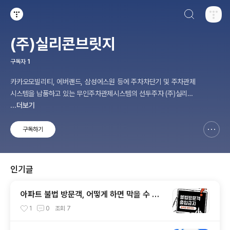
검색하기
티스토리
(주)실리콘브릿지
구독자
1
카카오모빌리티, 에버랜드, 삼성에스원 등에 주차차단기 및 주차관제
시스템을 납품하고 있는 무인주차관제시스템의 선두주자 (주)실리콘
브릿지입니다.
...더보기
구독하기
신고하기 레이어
열기
인기글
아파트 불법 방문객, 어떻게 하면 막을 수 있
을까? [아파트 무인주차관제시스템 설치 전
1
0
조회
7
문 실리콘브릿지_아파트 차단기]