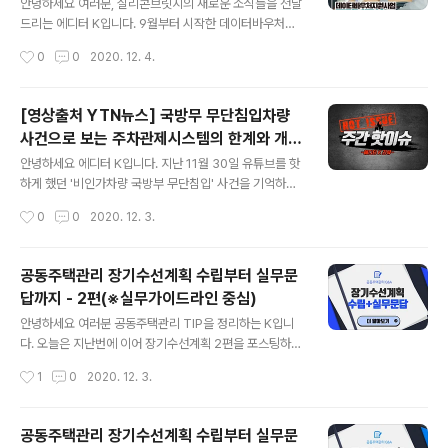
가 설치되었습니다. 무인요금정산시스템은 방문객이 직접
안녕하세요 여러분, 실리콘브릿지의 새로운 소식들을 전달
주차요금을 정산할 수 있는 시스템으로, 코로나19로 인해
드리는 에디터 K입니다. 9월부터 시작한 데이터바우처사
무인주차장 운영 붐이 일면서 문의가 많아졌습니다. 그래
업이 막바지가 되어 한번 더 진행사항을 알려드리려고 돌
작성시간
0
0
2020. 12. 4.
서 오늘은 무인요금정산시스템을 선택할 때 중점으로 보시
아왔습니다. 데이터바우처지원사업 선정과정부터 지난 연
면 좋은 팁에 대해서 함께 설명드리도록 하겠습니다. 먼저..
구성과는 아래 포스팅을 참고해주세요 :) 2020/10/28 -
[실리콘브릿지 새소식] - [2020 하반기 소식] 실리콘브릿
[영상출처 YTN뉴스] 국방무 무단침입차량
지 AI데이터바우처지원사업 우선협약대상 선정 [2020 하
사건으로 보는 주차관제시스템의 한계와 개선
반기 소식] 실리콘브릿지 AI데이터바우처지원사업 우선협
글 내용
솔루션
약대상 선정 공유경제, 자율주행, 무인주행차 등의 단어가
안녕하세요 에디터 K입니다. ​지난 11월 30일 유튜브를 핫
낯설지 않은 시대입니다. 초연결사회 진입에 발맞춰 모빌
하게 했던 '비인가차량 국방부 무단침입' 사건을 기억하시
리티 산업 역시 지능형 주차관제로의 전환이 불가피하게
나요? ​인증되지 않은 차량이 앞차 꼬리물기로 국방부 주차
작성시간
0
0
2020. 12. 3.
되었습니다. 이제 주차장은 단순 siliconbridge-eyeva
관제시스템을 통과했는데, 해당 차량에 대한 상부 보고가
cs.tistory.com 202..
늦어 국방부 전체를 염탐(?)하고 유유히 빠져나갔다는 기
사입니다. ​(영상을 못보신 분들을 위해 YTN 뉴스 주소를
공동주택관리 장기수선계획 수립부터 실무문
공유해드립니다) ▼ 출처 │YTN 뉴스 ▼ www.youtub
답까지 - 2편(※실무가이드라인 중심)
e.com/watch?v=XyGTEu_BbOM 댓글의 대부분은 국
글 내용
방부의 보안 및 안전불감증을 우려했지만 주차관제시스템
안녕하세요 여러분 공동주택관리 TIP을 정리하는 K입니
업체에 종사하는 에디터K는 다른 시선으로 이 사건을 보게
다. ​오늘은 지난번에 이어 장기수선계획 2편을 포스팅하겠
되었습니다. 하나. 이 불미스러운 사건은 왜 일어나게 되었
습니다. 이번 포스팅은 장기수선계획 실무중심 문답 Q&A
작성시간
1
0
2020. 12. 3.
을까? 첫 번째 고민점은 사건이 일어나게 된 계기에 대한
입니다. ▼ 장기수선계획 1편 보러가기 ▼ 2020/11/26 -
것입니다. ​뉴스..
[공동주택관리 TIP] - 공동주택관리 장기수선계획 수립부
터 실무문답까지 - 1편 공동주택관리 장기수선계획 수립부
공동주택관리 장기수선계획 수립부터 실무문
터 실무문답까지 - 1편 안녕하세요 공동주택관리 관리자