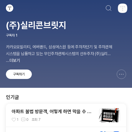
검색하기
티스토리
(주)실리콘브릿지
구독자
1
카카오모빌리티, 에버랜드, 삼성에스원 등에 주차차단기 및 주차관제
시스템을 납품하고 있는 무인주차관제시스템의 선두주자 (주)실리콘
브릿지입니다.
...더보기
구독하기
신고하기 레이어
열기
인기글
아파트 불법 방문객, 어떻게 하면 막을 수 있
을까? [아파트 무인주차관제시스템 설치 전
1
0
조회
7
문 실리콘브릿지_아파트 차단기]