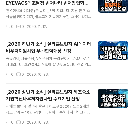
EYEVACS™ 조달청 벤처나라 벤처창업혁신
니다. 초연결사회 진입에 발맞춰 모빌리티 산업 역시 지능
글 내용
조달상품 선정!
형 주차관제로의 전환이 불가피하게 되었습니다. 이제 주
안녕하세요 여러분 (주)실리콘브릿지입니다. ​지난 한 해 소
차장은 단순 siliconbridge-eyevacs.tistory.com 2
식들을 정리하다가, 블로그에 기록하지 못한 소식이 있다
020년 6월 시행한 도로교통공단성능평가에서 실리콘브
는 것을 깨닫고 급하게 달려왔습니다. ​저희의 오랜 숙원사
작성시간
0
0
2020. 11. 12.
릿지의 차량번호 인식률은 신규 번호판 포함 100%, 오인
업이기도 했던 내용인데요, 바로 조달청 벤처나라에 제품
식률 0.2% ..
군을 등록한 것입니다. 01. 벤처나라, 조달청? 벤처나라는
'벤처·창업기업 전용 온라인 쇼핑몰'입니다. venture.g2
[2020 하반기 소식] 실리콘브릿지 AI데이터
b.go.kr/ 벤처나라 venture.g2b.go.kr ​정부차원에서
바우처지원사업 우선협약대상 선정
우수한 벤처기업과 창업기업의 공공구매판로 확대를 위해
글 내용
2016년 10월 구축한 쇼핑몰로, 조달청에서 직접 운영·관
공유경제, 자율주행, 무인주행차 등의 단어가 낯설지 않은
리를 하고 있습니다. ​실리콘브릿지의 무인주차관제시스템
시대입니다. 초연결사회 진입에 발맞춰 모빌리티 산업 역
아이박스 EYEVACS 제품군은 지난 6월 '벤처창업혁신조
시 지능형 주차관제로의 전환이 불가피하게 되었습니다.
작성시간
0
0
2020. 10. 28.
달상품'으로 등록되었습니다. 02. 벤처나라의 운영 취지
이제 주차장은 단순히 차를 보관하는 장소가 아니라 소비
벤처나라에 ..
자에게는 주차 정보 및 언택트 서비스를, 주차사업주에게
는 안정적인 무인 관리 프로세스를 제공하는 스마트 모빌
[2020 상반기 소식] 실리콘브릿지 제조중소
리티 시대 핵심 허브라고 말할 수 있습니다. 인공지능(AI)
기업혁신바우처지원사업 수요기업 선정
과 클라우드 등의 첨단기술을 접목한 무인주차관제 기술이
글 내용
시대적 트렌드가 된 것입니다. 이런 시대 흐름에 발맞춰 실
새해를 보낸게 엊그제 같은데 어느덧 2020년도를 2개월
리콘브릿지도 주차관제 빅데이터 플랫폼을 형성하고자 노
정도 남겨 둔 10월 말입니다. 올해는 특히나 사건사고가 많
력하고 있습니다. 그 노력의 일환으로 2020 하반기 AI데
았던, 다사다난한 해인 것 같습니다. 전세계적으로 재해가
작성시간
0
0
2020. 10. 28.
이터바우처 지원사업에서 우선 협약 대상자가 되었는데요,
끊이지 않았고 생활반경 및 소비 축소로 많은 기업들이 휘
해당 소식을 자세히 전달드리도록 하겠습니다. 20..
청인 롤러코스터 같은 2020이었으니까요. 하지만 부정적