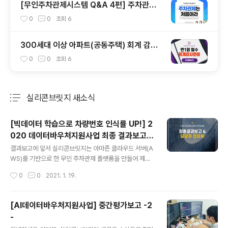
[무인주차관제시스템 Q&A 4편] 주차관제
시스템 설치 프로세스
0
0
조회
6
300세대 이상 아파트(공동주택) 회계 감사
준비 필수 가이드
0
0
조회
6
실리콘브릿지 새소식
분류 전체보기
주요 글 목록
[빅데이터 학습으로 차량번호 인식률 UP!] 2
020 데이터바우처지원사업 최종 결과보고
글 내용
및 담당자 인터뷰
결과보고에 앞서 실리콘브릿지는 아마존 클라우드 서버(A
WS)를 기반으로 한 무인 주차관제 플랫폼을 만들어 제공
하고 있습니다. 국내 최초 AWS 클라우드 환경 위에 주차
작성시간
0
0
2021. 1. 19.
관제 플랫폼을 구축해 말단 기기에 구애받지 않는 독보적
인 무인 차량 관제 시스템을 선보이며 카카오모빌리티, LG
S&I의 기술 협력사로 활동하고 있습니다. 최근 주차 관제
[AI데이터바우처지원사업] 중간평가보고 -2
시장에 인공 지능(AI) 바람이 불면서 로컬 서버 기반에서
-
클라우드 기술 기반으로 변화를 꾀하는 기업들이 많아졌는
글 내용