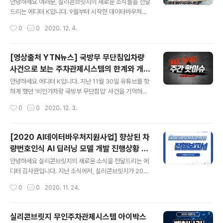
데요, 실리콘브릿지 또한 한 단계 더 차별화된 기술을 선보
안녕하세요 여러분, 실리콘브릿지의 새로운 소식들을 전달
이기 위해 자체 연구개발을 끊이지 않고 있답니다. 2020
드리는 에디터 K입니다. 9월부터 시작한 데이터바우처사
하반기 AI데이터바우처 최종 결과 보고 실리콘브릿지의 차
업이 막바지가 되어 한번 더 진행사항을 알려드리려고 돌
작성시간
0
0
2020. 12. 4.
량번호인식기는 평균 99.8%의 정인식률을 보이고 있습니
아왔습니다. 데이터바우처지원사업 선정과정부터 지난 연
다. ​ 하지만 기계장치인 만큼 ..
구성과는 아래 포스팅을 참고해주세요 :) 2020/10/28 -
[실리콘브릿지 새소식] - [2020 하반기 소식] 실리콘브릿
[영상출처 YTN뉴스] 국방무 무단침입차량
지 AI데이터바우처지원사업 우선협약대상 선정 [2020 하
사건으로 보는 주차관제시스템의 한계와 개선
반기 소식] 실리콘브릿지 AI데이터바우처지원사업 우선협
글 내용
솔루션
약대상 선정 공유경제, 자율주행, 무인주행차 등의 단어가
안녕하세요 에디터 K입니다. ​지난 11월 30일 유튜브를 핫
낯설지 않은 시대입니다. 초연결사회 진입에 발맞춰 모빌
하게 했던 '비인가차량 국방부 무단침입' 사건을 기억하시
리티 산업 역시 지능형 주차관제로의 전환이 불가피하게
나요? ​인증되지 않은 차량이 앞차 꼬리물기로 국방부 주차
작성시간
0
0
2020. 12. 3.
되었습니다. 이제 주차장은 단순 siliconbridge-eyeva
관제시스템을 통과했는데, 해당 차량에 대한 상부 보고가
cs.tistory.com 202..
늦어 국방부 전체를 염탐(?)하고 유유히 빠져나갔다는 기
사입니다. ​(영상을 못보신 분들을 위해 YTN 뉴스 주소를
[2020 AI데이터바우처지원사업] 향상된 차
공유해드립니다) ▼ 출처 │YTN 뉴스 ▼ www.youtub
량번호인식 AI 딥러닝 모델 개발 진행상황 공
e.com/watch?v=XyGTEu_BbOM 댓글의 대부분은 국
글 내용
유
방부의 보안 및 안전불감증을 우려했지만 주차관제시스템
안녕하세요 실리콘브릿지의 새로운 소식을 전달드리는 에
업체에 종사하는 에디터K는 다른 시선으로 이 사건을 보게
디터 김사원입니다. 지난 소식에서, 실리콘브릿지가 2020
되었습니다. 하나. 이 불미스러운 사건은 왜 일어나게 되었
하반기 AI데이터바우처지원사업의 우선협약대상자로 선
작성시간
0
0
2020. 11. 24.
을까? 첫 번째 고민점은 사건이 일어나게 된 계기에 대한
정되었다고 말씀드린 적이 있습니다. siliconbridge-ey
것입니다. ​뉴스..
evacs.tistory.com/25 [2020 하반기 소식] 실리콘브
릿지 AI데이터바우처지원사업 우선협약대상 선정 공유경
실리콘브릿지 무인주차관제시스템 아이박스
제, 자율주행, 무인주행차 등의 단어가 낯설지 않은 시대입