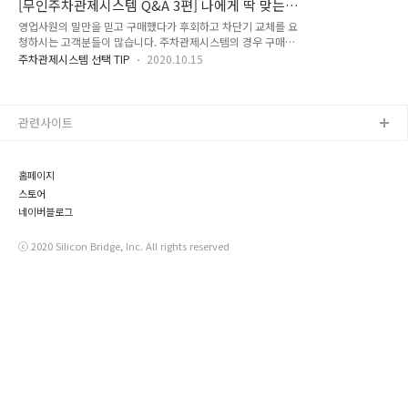
[무인주차관제시스템 Q&A 3편] 나에게 딱 맞는
제품을 새롭게 설치한 곳입니다. 연휴 이전부터 현장에서는 철거
가 입력된 버스들은 프리패스로..
주차차단기/주차관제시스템 찾기 실전편
영업사원의 말만을 믿고 구매했다가 후회하고 차단기 교체를 요
및 루프작업을 시행했습니다. 차단기를 떼어내니 공간이 휑 하지
청하시는 고객분들이 많습니다. 주차관제시스템의 경우 구매자
요? 이제 여기에 클라우드 기반의 무인주차관제시스템, 아이박
들의 초기 진입장벽이 높기 때문에 제대로 알아보지 않을 경우
스(EYEVACS™)가 설치될 예정입니다. 이랬던 설치 공간이 이렇
주차관제시스템 선택 TIP
2020.10.15
방문 영업사원의 말에 휘둘릴 가능성이 높습니다. 그렇다면 어떤
게 깔끔하게 바뀌었습니다. 이번에 공사를 진행한 아파트의 경우
주차차단기를 선택해야 가장 합리적일까요? 오늘은 주차차단기
주차차단기와 차량번호인식기가 결합된 아이박스AIO(All-In-
구매 전 알아두면 좋을 TIP에 대해 말씀드리겠습니다. 첫 번째,
One) 제품이 사용되었습니다. 아..
요구사항 정리 가장 먼저 설치를 원하는 현장에 진짜 필요한 기
관련사이트
능이 무엇인지 스스로 요구사항을 정리해봐야 합니다. 아파트단
지, 빌라, 원룸, 대형상가, 지식산업센터, 대형유료주차장, 소형
유료주차장 …… 주차장의 형태와 규모에 따라 필요한 기능이 다
홈페이지
를 수 있습니다. 먼저 내가 사는 곳(혹은 내가 운영하는 곳)의 주
스토어
차장이 어떤 기능을 가장 필요로 하는..
네이버블로그
ⓒ 2020 Silicon Bridge, lnc. All rights reserved