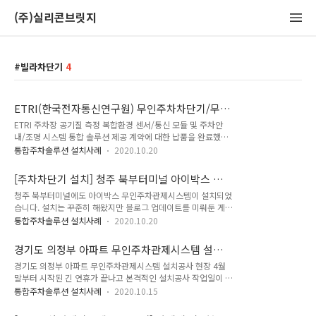
(주)실리콘브릿지
빌라차단기
4
ETRI(한국전자통신연구원) 무인주차차단기/무인
주차유도시스템 설치 완료 현장
ETRI 주차장 공기질 측정 복합환경 센서/통신 모듈 및 주차안
내/조명 시스템 통합 솔루션 제공 계약에 대한 납품을 완료했습
니다. 1. 주차장 공기질 측정 복합환경센서/통신모듈 미세먼지,
통합주차솔루션 설치사례
2020.10.20
온습도 센서 및 연기 센서를 포함한 주차장 공기질 측정 복합 환
경센서 및 통신모듈을 주차장 레이스웨이 위에 설치해 주기적으
[주차차단기 설치] 청주 북부터미널 아이박스 무
로 센싱 데이터를 외부 데이터 수집서버로 전송하도록 조치했습
인주차관제시스템 / 무인주차차단기 설치 현장
청주 북부터미널에도 아이박스 무인주차관제시스템이 설치되었
니다. 2. 무인주차관제 / 주차유도시스템 지하주차장 입출구에
습니다. 설치는 꾸준히 해왔지만 블로그 업데이트를 미뤄둔 게
는 차량번호인식기 AIO 2대가 포함된 무인주차관제시스템이,
많네요. 이곳은 AIO 1대, 2단 자립형 VoIP 1대가 설치된 현장입
지하주차장 내부에는 주차유도시스템이 설치되었습니다. 주차
통합주차솔루션 설치사례
2020.10.20
니다. 버스 전용 주차장인데 외부 차량들이 자꾸 들어와 골치가
유도시스템은 주차장 방문자의 신속하고 효율적인 주차를 위해
아프다며 문의를 주신 곳입니다. 설치 전 모습입니다. 버스 전용
층별/구역별 안내판, 주차표시등, 센서를 이용해 실시간 주차공
경기도 의정부 아파트 무인주차관제시스템 설치
입구이기 때문에 폭이 굉장히 넓습니다. 요구사항은 "출차는 신
간 정보를 제공하는 시스템입니다. ETRI 지하..
공사
경기도 의정부 아파트 무인주차관제시스템 설치공사 현장 4월
경쓸 필요 없다, 입차쪽만 관리가 되었으면 좋겠다" 였습니다.
말부터 시작된 긴 연휴가 끝나고 본격적인 설치공사 작업일이 돌
오토바이가 지나갈 공간 정도를 제외하고, 아일랜드 공사를 시작
아왔습니다. 당사의 무인주차관제시스템 아이박스(EYEVACS™)
합니다. 설치가 완료된 모습입니다. 이곳 또한 계룡시 자우버 현
통합주차솔루션 설치사례
2020.10.15
를 설치하기 위해 월요일 아침부터 바삐 움직였습니다. 오늘 설
장처럼 개별 아일랜드로 시공했습니다. VoIP 인터폰은 버스 높
치를 진행할 아파트는 기존에 사용하던 차단기를 철거하고 자사
이에 맞춰 2단으로 특별 제작했습니다. 주차관제서버에 차량DB