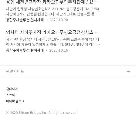
용인 새천년프라자 카카오T 무인주차관제 / 요금
스템 위치 선정 시 아일랜드와 루프코일 위치를 함께 표기해 동
인식카메라가 차량번..
정산기 설치 현장
차단기 일체형 차량번호인식기 AIO 2대, 출구정산기 1대, 2.5M
시에 공사합니다. 제품 설치 완료 모습입니다. 설치 첫날엔 장맛
차단바 2개가 납품된 현장입니다. 차단기 1대로 입출구를 동시
비가 거세져 도색 및 캐노피 설치를 하지 못했습니다. 맑은 날 도
통제하는 1차로 교행 현장으로 검지기는 2ch를 사용했습니다.
색까지 완벽히 마무리 한 모습입니다. 막 도색을 끝내 카카오의
통합주차솔루션 설치사례
2020.10.20
실내 주차장 높이 제한으로 차단바는 2.5M 차단바를 사용했습
브랜드컬러가 선명하게 돋보입니다. 마지막으로 CCTV 화면까
니다. 차단바 길이를 맞추기 위해 입구엔 BLDC 모터가 없는 AIO
지 제대로 송출되는 것을 확인하고 공사를 마무리지었습니다.
영시티 지하주차장 카카오T 무인요금정산시스템
함체를 납품했으며(높낮이 맞추기용) CCTV를 설치해 관리자가
설치공사
지난설치현장 영시티 지난 5월 18일, (주)에스원을 통해 영시티
언제든 모니터링을 할 수 있도록 조치했습니다. 설치과정 완공사
에 자사의 제품이 입성하게 되었습니다. S타워, N타워에 각각 1
진
세트씩 설치 계약을 맺었습니다. 인터넷도 기존 인터넷이 아닌,
통합주차솔루션 설치사례
2020.10.16
(주)에스원에서 새롭게 설치하는 거라 에스원 담당자님과 수많
은 커뮤니케이션이 오갔던 현장입니다. S타워, N타워 특성상 평
일엔 차량 이동량이 많아 주말에 설치 작업을 진행했습니다. 대
표이미지 삭제 N타워, S타워 네트워크를 새롭게 개통하고 기존
관련사이트
장비를 모두 철거 후 당사의 신규장비를 설치했습니다. 이번 작
업에는 신호수 2명을 포함해 총 6명의 전문 담당자가 함께했습
니다. 대표이미지 삭제 아래는 5월 23일 공사 첫날 사진들입니
홈페이지
다. 월요일 이전까지 마무리를 지어야 해서 이날 하루 공정률만
스토어
무려 80%가 나왔습니다. 다..
네이버블로그
ⓒ 2020 Silicon Bridge, lnc. All rights reserved