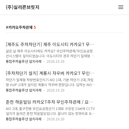
(주)실리콘브릿지
카카오주차관제
5
[제주도 주차차단기] 제주 이도시티 카카오T 무
인주차차단기 / 무인요금정산기 / 주차관제시스템
같은 날 제주 이도시티에도 카카오T 무인주차관제/무인요금정
설치 현장
산시스템이 설치되었습니다. 이도시티의 경우 차단기 일체형 차
량번호인식기 AIO 2대, 출구무인요금정산기 1대, 사전무인요금
통합주차솔루션 설치사례
2020.10.20
정산기 2대가 납품되었습니다. 사전무인요금정산기는 지하 1층
주차장 입구(엘리베이터 앞)와 지하2층 주차장 입구(엘리베이터
[주차차단기 설치] 계룡시 자우버 카카오T 무인
앞)에 설치되었습니다. 제주 이도시티 카카오T주차관제시스템/
주차관제시스템 설치 현장
차단기 일체형 차량번호인식기 AIO 1대, 기본 차단기 2대, 자립
무인요금정산시스템 설치 완공 모습 이도시티 주차요금을 보니
형 VoIP 1대가 설치된 계룡시 자우버 현장입니다. 입차는 AIO로
기본요금은 1시간 기준 1,100원 / 일일 최대요금은 11,000원 /
출입차량을 통제하고, 출차 시엔 프리패스로 빠르게 빠져나갈 수
월정기요금은 55,000원입니다. 방문객분들은 참고바랍니다.
통합주차솔루션 설치사례
2020.10.20
있도록 시스템을 정비했습니다. 입구에 자립형 VoIP를 설치해
차량등록이 안 된 방문객은 인터폰을 통해 관리실과 소통할 수
춘천 하윤빌딩 카카오T주차 무인주차관제 / 요금
있도록 구성했습니다. 주차관제시스템 설치 전 모습입니다. 입구
정산기 설치 현장
AIO 2대, 출구전용 무인요금정산기 1대로 구성된 1Set에 CCTV
출구가 같이 있는 경우 보통은 가운데 아일랜드를 설치하고 입출
설치가 들어간 춘천 하윤빌딩입니다. 끝나지 않는 장맛비로 도색
차를 통제합니다. 하지만 이곳은 현장 실사 및 회의 결과 아일랜
마무리까지 시간이 다소 걸렸던 현장이기도 합니다. 설치 전 모
드를 각각 분리 해 입차 AIO를 뒤쪽에 설치하기로 했습니다. 입
통합주차솔루션 설치사례
2020.10.20
습입니다. 차량번호인식카메라 각도를 고려해 아일랜드 설치 위
차 시 차량 회전각도를 고려해 좀 더 뒤쪽에 차량번호인식기를
치를 정합니다. 아일랜드와 루프코일을 시공합니다. 주차관제시
설치해야 인식률이 높아지기 때문입니다. 차량이 들어올 때 번호