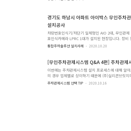
아일랜드 설치 위치를 정합니다. 아일랜드와 루프코
스템 위치 선정 시 아일랜드와 루프코일 위치를 함께
제품 설치 완료 모습입니다. 설치 첫날엔 장맛비가 거
경기도 하남시 아파트 아이박스 무인주차관
를 하지 못했습니다. 맑은 날 도색까지 완벽히 마무리
설치공사
끝내 카카오의 브랜드컬러가 선명하게 돋보입니다. 마
제대로 송출되는 것을 확인하고 공사를 마무리지었습
차량번호인식기/차단기 일체형인 AIO 2대, 무인관제
호인식카메라 LPRC 1대가 설치된 현장입니다. 장비
이지만 기본 차단기의 경우 지속적으로 사용할 수 있
통합주차솔루션 설치사례
2020.10.20
문객/입주민 전용 출구는 불필요한 낭비 없이 타 업
팅했습니다. 차단기 교체 현장의 경우 기본적인 배선
에 비해 설치 기간이 짧고 공사비가 절감된다는 장점이
[무인주차관제시스템 Q&A 4편] 주차관제
입니다. 프리미엄 아파트단지인만큼 입주민의 편리성
이번에는 주차관제시스템 설치 프로세스에 대해 알아
민 등록 차량은 언제든지 자유롭게 입출차가 가능하며
의 경우 업체별로 상이하기 때문에 (주)실리콘브릿지
별도의 등록절차를 통해 제한적인 입출차가 가능합니다
개해드리겠습니다. 무인주차장 운영 상담부터 견적
접 방문예약을 하거나..
주차관제시스템 선택 TIP
2020.10.16
방문→시공견적산출 무인주차장 운영에 관심이 있는 
홈페이지, 스마트스토어를 통해 견적 문의를 넣으시
내기 위해 현장을 방문하겠다는 연락을 드릴겁니다.
적이 있지만 방문 실사는 현장을 꼼꼼히 분석해 공사
증을 풀어주는 단계로 구매를 강요하지 않으니 부담
다(방문 실사는 100% 무료입니다). 해당 제품을 꼭
방문이 부담스러우시다면 설치를 원하는..