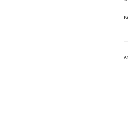
페
F
이
스
북
트
위
터
플
A
러
그
인
C