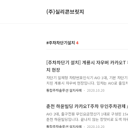
(주)실리콘브릿지
주차차단기설치
4
[주차차단기 설치] 계룡시 자우버 카카오
치 현장
차단기 일체형 차량번호인식기 AIO 1대, 기본 차단기 2
치된 계룡시 자우버 현장입니다. 입차는 AIO로 출입
프리패스로 빠르게 빠져나갈 수 있도록 시스템을 정
통합주차솔루션 설치사례
2020.10.20
VoIP를 설치해 차량등록이 안 된 방문객은 인터폰을
있도록 구성했습니다. 주차관제시스템 설치 전 모습입
는 경우 보통은 가운데 아일랜드를 설치하고 입출차를
춘천 하윤빌딩 카카오T주차 무인주차관제 /
은 현장 실사 및 회의 결과 아일랜드를 각각 분리 해 
AIO 2대, 출구전용 무인요금정산기 1대로 구성된 1S
기로 했습니다. 입차 시 차량 회전각도를 고려해 좀
춘천 하윤빌딩입니다. 끝나지 않는 장맛비로 도색 마
설치해야 인식률이 높아지기 때문입니다. 차량이 들
던 현장이기도 합니다. 설치 전 모습입니다. 차량번
량번..
통합주차솔루션 설치사례
2020.10.20