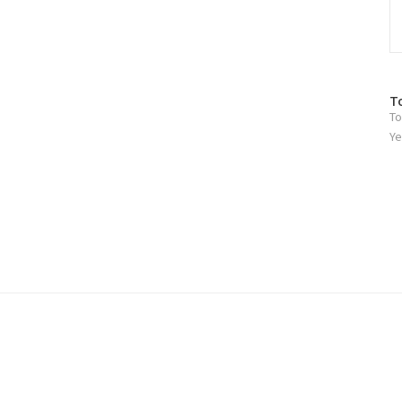
방
T
To
문
자
Ye
수