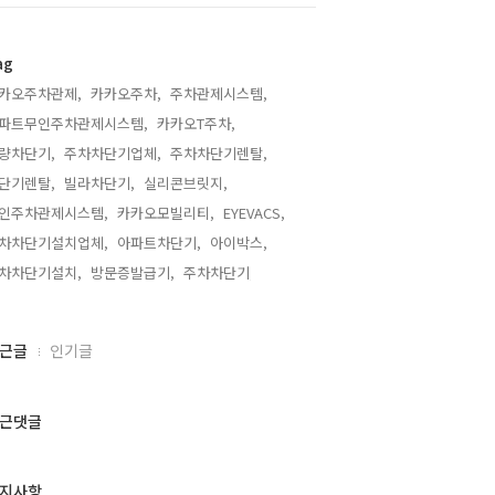
ag
카오주차관제,
카카오주차,
주차관제시스템,
파트무인주차관제시스템,
카카오T주차,
량차단기,
주차차단기업체,
주차차단기렌탈,
단기렌탈,
빌라차단기,
실리콘브릿지,
인주차관제시스템,
카카오모빌리티,
EYEVACS,
차차단기설치업체,
아파트차단기,
아이박스,
차차단기설치,
방문증발급기,
주차차단기,
근글
인기글
근댓글
지사항