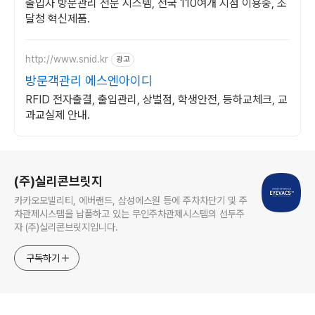
출입자 방문관리 전문 시스템, 전국 110여개 지점 이용중, 조
달청 혁신제품.
http://www.snid.kr
광고
방문객관리 에스엔아이디
RFID 전자출결, 출입관리, 상벌점, 학생안전, 등하교체크, 교
과교실제 안내.
로그 정보
(주)실리콘브릿지
카카오모빌리티, 에버랜드, 삼성에스원 등에 주차차단기 및 주
차관제시스템을 납품하고 있는 무인주차관제시스템의 선두주
자 (주)실리콘브릿지입니다.
구독하기