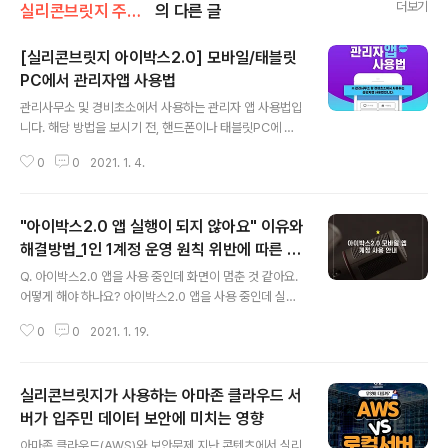
더보기
실리콘브릿지 주차관제시스템 소개
의 다른 글
[실리콘브릿지 아이박스2.0] 모바일/태블릿
PC에서 관리자앱 사용법
글 내용
관리사무소 및 경비초소에서 사용하는 관리자 앱 사용법입
니다. 해당 방법을 보시기 전, 핸드폰이나 태블릿PC에 와
이파이가 잘 연결되어 있는지, 비행기모드가 눌러져 있지
0
0
2021. 1. 4.
는 않은지(비행기모드가 켜져 있으면 인터넷이 안됩니다.
꼭 꺼져 있는지 확인해주세요), 아이박스2.0 '관리자' 앱이
맞는지 꼭 확인해주세요 :) 첫 번째, 앱다운로드 방법입니
"아이박스2.0 앱 실행이 되지 않아요" 이유와
다. 안드로이드 폰을 사용하시고 계신다면 구글 플레이스
토어에서, 아이폰을 쓰고 계신다면 애플 앱 다운로드 마켓
해결방법_1인 1계정 운영 원칙 위반에 따른 계
글 내용
에서 아이박스2.0 관리자 앱을 설치해주세요. 앱을 다운로
정 블락 상태 안내
Q. 아이박스2.0 앱을 사용 중인데 화면이 멈춘 것 같아요.
드 받으셨으면 관리자 아이디/비밀번호를 입력하고 '아이
어떻게 해야 하나요? 아이박스2.0 앱을 사용 중인데 실행
디 저장'을 클릭 한 후 로그인을 해주세요. 초기 1회 아이디
이 되지 않고 로고만 나오는 현상을 겪어보신 적이 있으신
저장을 하시면 이후에 자동로그인이 됩니다. 관리자 계정
0
0
2021. 1. 19.
가요? 이런 이슈는 휴대전화(디바이스)와 서버 간 동기화
은 관리사무소에서 직접 등록한 계정만..
가 되지 않아 일어나는 일입니다. 그렇다면 왜? 디바이스와
서버 간의 동기화가 되지 않았을까요? 이는 1계정 1 디바이
실리콘브릿지가 사용하는 아마존 클라우드 서
스 운영 방침에 어긋났기 때문에, 보안 문제로 접속을 차단
한 것입니다. 아이박스2.0 모바일 앱의 운영 원칙 │ 1계정
버가 입주민 데이터 보안에 미치는 영향
글 내용
1 휴대전화(디바이스) 아이박스는 원활한 차량 알림 및 개
아마존 클라우드(AWS)와 보안문제 지난 콘텐츠에서 실리