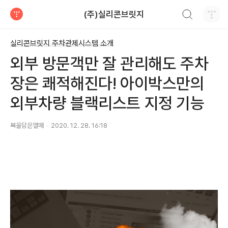
검색하기
(주)실리콘브릿지
티스토리
실리콘브릿지 주차관제시스템 소개
외부 방문객만 잘 관리해도 주차
장은 쾌적해진다! 아이박스만의
외부차량 블랙리스트 지정 기능
복을담은열매
2020. 12. 28. 16:18