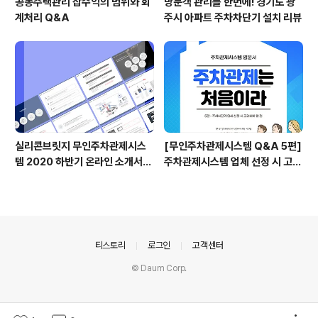
공동주택관리 잡수익의 범위와 회
방문객 관리를 한번에! 경기도 광
계처리 Q&A
주시 아파트 주차차단기 설치 리뷰
실리콘브릿지 무인주차관제시스
[무인주차관제시스템 Q&A 5편]
템 2020 하반기 온라인 소개서
주차관제시스템 업체 선정 시 고려
(전체공개용)
해야 할 점
의안내
티스토리
로그인
고객센터
© Daum Corp.