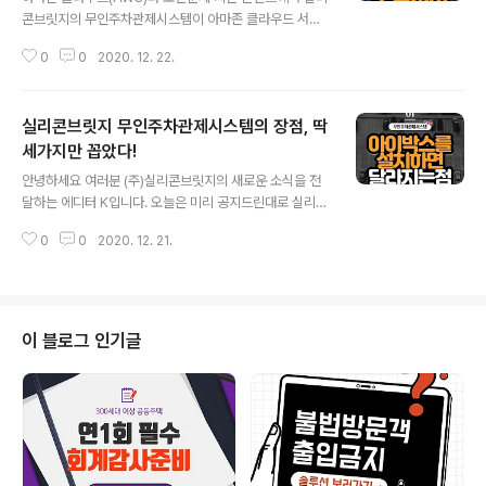
인 정보 보안을 위해 하나의 휴대전화에서 하나의 계정만
콘브릿지의 무인주차관제시스템이 아마존 클라우드 서버
을 사용하는 것을 운영 방침으로 가지고 있습니다. 개인정
를 사용하기 때문에 정보 보안성이 강하다고 말씀드렸습니
보 보안을 위한 아이박스 2.0이 가지는 운영 원칙은 다음
0
0
2020. 12. 22.
다. 2020/12/21 - [실리콘브릿지 주차관제시스템 소개]
과 같습니다. 1. ..
- 실리콘브릿지 무인주차관제시스템의 장점, 딱 세가지만
꼽았다! 실리콘브릿지 무인주차관제시스템의 장점, 딱 세
실리콘브릿지 무인주차관제시스템의 장점, 딱
가지만 꼽았다! 안녕하세요 여러분 (주)실리콘브릿지의 새
로운 소식을 전달하는 에디터 K입니다. 오늘은 미리 공지
세가지만 꼽았다!
글 내용
드린대로 실리콘브릿지 무인주차관제시스템의 장점에 대
안녕하세요 여러분 (주)실리콘브릿지의 새로운 소식을 전
해 이야기드리고자 합니다. 말하고 siliconbridge-eyev
달하는 에디터 K입니다. 오늘은 미리 공지드린대로 실리콘
acs.tistory.com 그럼 대체, 아마존 클라우드란 정확히
브릿지 무인주차관제시스템의 장점에 대해 이야기드리고
무엇이고, 국내외 대기업들은 왜 이것을 이용하는 걸까요?
0
0
2020. 12. 21.
자 합니다. 말하고 싶은 장점이 너무나도 많지만, 오늘은 실
오늘은 이 부분에 대해 조금 ..
제사례와 함께 딱! 3가지만 골라 말씀드리겠습니다. 01. 첫
번째 장점 남들이 자는 새벽에도 무인 입출차 관리 가능 첫
번째 장점은 '무인관제' 입니다. 인터넷 서핑을 하는 도중
건물관리주체들이 활동하는 카페에서 다음과 같은 글을 봤
이 블로그 인기글
습니다. 한 입주민이 새벽에 주차하기 너무 어렵고 외부차
량도 많다는 민원을 제기했는데 새벽 입주차량을 어떻게
관리해야 할지 모르겠습니다. 경비는 2교대 24시간 근무
형태고 0시부터 오전 5시30분까지는 휴게시간으로 취침
을 합니다. 문제는 새벽배송이 많다보니 취..